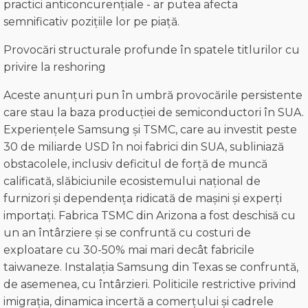
practici anticoncurențiale - ar putea afecta
semnificativ pozițiile lor pe piață.
Provocări structurale profunde în spatele titlurilor cu
privire la reshoring
Aceste anunțuri pun în umbră provocările persistente
care stau la baza producției de semiconductori în SUA.
Experiențele Samsung și TSMC, care au investit peste
30 de miliarde USD în noi fabrici din SUA, subliniază
obstacolele, inclusiv deficitul de forță de muncă
calificată, slăbiciunile ecosistemului național de
furnizori și dependența ridicată de mașini și experți
importați. Fabrica TSMC din Arizona a fost deschisă cu
un an întârziere și se confruntă cu costuri de
exploatare cu 30-50% mai mari decât fabricile
taiwaneze. Instalația Samsung din Texas se confruntă,
de asemenea, cu întârzieri. Politicile restrictive privind
imigrația, dinamica incertă a comerțului și cadrele