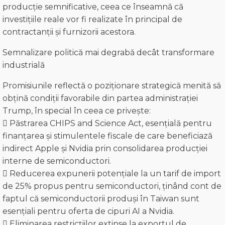
producție semnificative, ceea ce înseamnă că
investițiile reale vor fi realizate în principal de
contractanții și furnizorii acestora.
Semnalizare politică mai degrabă decât transformare
industrială
Promisiunile reflectă o poziționare strategică menită să
obțină condiții favorabile din partea administrației
Trump, în special în ceea ce privește:
 Păstrarea CHIPS and Science Act, esențială pentru
finanțarea și stimulentele fiscale de care beneficiază
indirect Apple și Nvidia prin consolidarea producției
interne de semiconductori.
 Reducerea expunerii potențiale la un tarif de import
de 25% propus pentru semiconductori, ținând cont de
faptul că semiconductorii produși în Taiwan sunt
esențiali pentru oferta de cipuri AI a Nvidia.
 Eliminarea restricțiilor extinse la exportul de