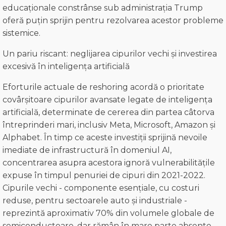
educaționale constrânse sub administrația Trump
oferă puțin sprijin pentru rezolvarea acestor probleme
sistemice.
Un pariu riscant: neglijarea cipurilor vechi și investirea
excesivă în inteligența artificială
Eforturile actuale de reshoring acordă o prioritate
covârșitoare cipurilor avansate legate de inteligența
artificială, determinate de cererea din partea câtorva
întreprinderi mari, inclusiv Meta, Microsoft, Amazon și
Alphabet. În timp ce aceste investiții sprijină nevoile
imediate de infrastructură în domeniul AI,
concentrarea asupra acestora ignoră vulnerabilitățile
expuse în timpul penuriei de cipuri din 2021-2022.
Cipurile vechi - componente esențiale, cu costuri
reduse, pentru sectoarele auto și industriale -
reprezintă aproximativ 70% din volumele globale de
semiconductoare, dar rămân în mare parte absente