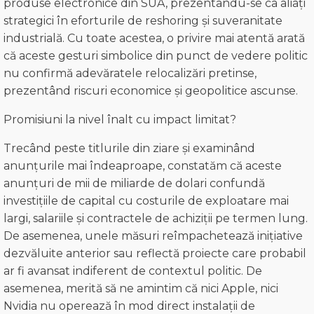
produse electronice din SUA, prezentându-se ca aliați
strategici în eforturile de reshoring și suveranitate
industrială. Cu toate acestea, o privire mai atentă arată
că aceste gesturi simbolice din punct de vedere politic
nu confirmă adevăratele relocalizări pretinse,
prezentând riscuri economice și geopolitice ascunse.
Promisiuni la nivel înalt cu impact limitat?
Trecând peste titlurile din ziare și examinând
anunțurile mai îndeaproape, constatăm că aceste
anunțuri de mii de miliarde de dolari confundă
investițiile de capital cu costurile de exploatare mai
largi, salariile și contractele de achiziții pe termen lung.
De asemenea, unele măsuri reîmpachetează inițiative
dezvăluite anterior sau reflectă proiecte care probabil
ar fi avansat indiferent de contextul politic. De
asemenea, merită să ne amintim că nici Apple, nici
Nvidia nu operează în mod direct instalații de