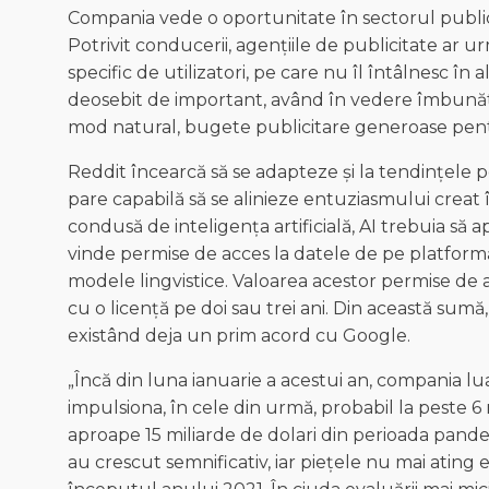
Compania vede o oportunitate în sectorul publici
Potrivit conducerii, agențiile de publicitate ar 
specific de utilizatori, pe care nu îl întâlnesc î
deosebit de important, având în vedere îmbunătă
mod natural, bugete publicitare generoase pentr
Reddit încearcă să se adapteze și la tendințele p
pare capabilă să se alinieze entuziasmului creat î
condusă de inteligența artificială, AI trebuia să
vinde permise de acces la datele de pe platform
modele lingvistice. Valoarea acestor permise de a
cu o licență pe doi sau trei ani. Din această sumă,
existând deja un prim acord cu Google.
„Încă din luna ianuarie a acestui an, compania lua
impulsiona, în cele din urmă, probabil la peste 6
aproape 15 miliarde de dolari din perioada pandemi
au crescut semnificativ, iar piețele nu mai ating 