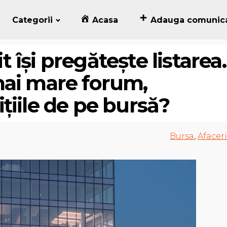
Categorii
Acasa
Adauga comunic
își pregătește listarea.
mai mare forum,
țiile de pe bursă?
Bursa
,
Afaceri