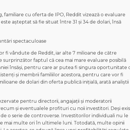
 familiare cu oferta de IPO, Reddit vizează o evaluare
este așteptat să fie situat între 31 și 34 de dolari, însă
untări spectaculoase
or fi vândute de Reddit, iar alte 7 milioane de către
este surprinzător faptul că cea mai mare evaluare posibilă
niei însăși, pentru care ar putea fi singura oportunitate 
istenți și membrii familiilor acestora, pentru care vor fi
ioane de dolari din oferta publică inițială, arată analiștii
ervate pentru directorii, angajații și moderatorii
cum și eventualele profituri cu noii investitori. Deși exi
e o serie de controverse. Investitorilor individuali nu le
e mai multe ori în ultimele luni. Totodată, multe opinii