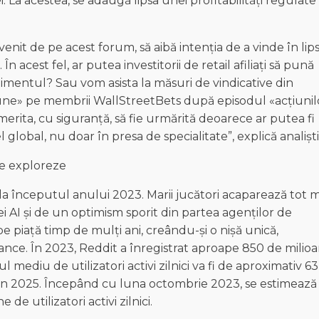
. La acestea, se adaugă lipsa unei profitabilități regulate 
nit de pe acest forum, să aibă intenția de a vinde în lip
În acest fel, ar putea investitorii de retail afiliați să pună
imentul? Sau vom asista la măsuri de vindicative din
ăzbune» pe membrii WallStreetBets după episodul «acțiunil
rita, cu siguranță, să fie urmărită deoarece ar putea fi
lobal, nu doar în presa de specialitate”, explică analiștii
 le exploreze
la începutul anului 2023. Marii jucători acaparează tot m
ei AI și de un optimism sporit din partea agenților de
pe piață timp de mulți ani, creându-și o nișă unică,
ce. În 2023, Reddit a înregistrat aproape 850 de milio
l mediu de utilizatori activi zilnici va fi de aproximativ 63
ă în 2025. Începând cu luna octombrie 2023, se estimează
e utilizatori activi zilnici.