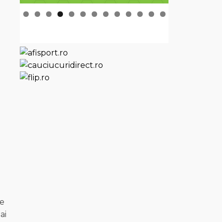
re
ai