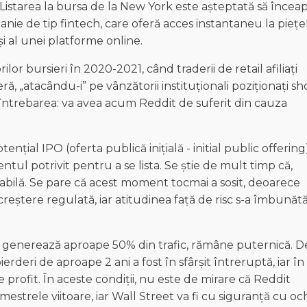
starea la bursa de la New York este așteptată să încea
panie de tip fintech, care oferă acces instantaneu la piețe
și al unei platforme online.
lor bursieri în 2020-2021, când traderii de retail afiliați
, „atacându-i” pe vânzătorii instituționali poziționați sh
ă întrebarea: va avea acum Reddit de suferit din cauza
ențial IPO (oferta publică inițială - initial public offering
tul potrivit pentru a se lista. Se știe de mult timp că,
bilă. Se pare că acest moment tocmai a sosit, deoarece
 creștere regulată, iar atitudinea față de risc s-a îmbunătă
t generează aproape 50% din trafic, rămâne puternică. D
rderi de aproape 2 ani a fost în sfârșit întreruptă, iar în
profit. În aceste condiții, nu este de mirare că Reddit
estrele viitoare, iar Wall Street va fi cu siguranță cu och