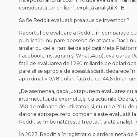
începutul anului 2021. În ciuda evaluării mai mic
considerată un chilipir”, explică analiștii XTB.
Să fie Reddit evaluată prea sus de investitori?
Raportul de evaluare a Reddit, în comparație cu a
publicității nu pare deosebit de atractiv. Dacă num
similar cu cel al familiei de aplicații Meta Platfor
Facebook, Instagram și WhatsApp), evaluarea Redd
față de evaluarea de 1.260 miliarde de dolari do
pare să se apropie de această scară, deoarece în 
aproximativ 0,78 dolari, față de cei 44,6 dolari ge
„De asemenea, dacă juxtapunem evaluarea cu alte 
internetului, de exemplu, și cu acțiunile Opera,
350 de milioane de utilizatori și, cu un ARPU de p
datorie aproape zero, compania este evaluată la 1,
Reddit se îmbunătățește treptat”, arată analiștii
În 2023, Reddit a înregistrat o pierdere netă de 