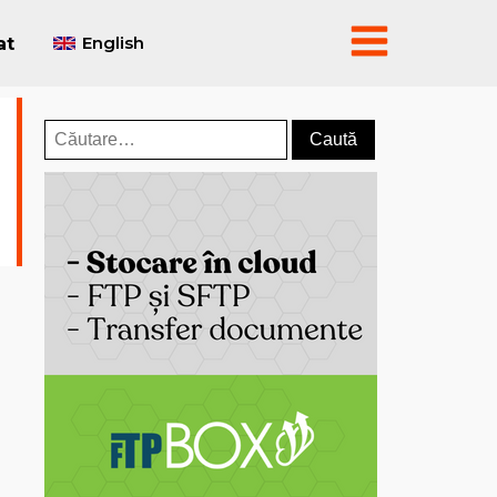
English
at
Caută
după: