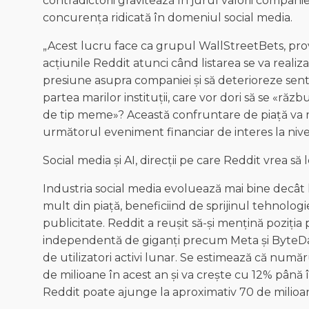
contradictorii gravitează în jurul valorii companiei
concurența ridicată în domeniul social media.
„Acest lucru face ca grupul WallStreetBets, prove
acțiunile Reddit atunci când listarea se va realiza. 
presiune asupra companiei și să deterioreze sent
partea marilor instituții, care vor dori să se «r
de tip meme»? Această confruntare de piață va me
următorul eveniment financiar de interes la nivel g
Social media și AI, direcții pe care Reddit vrea să
Industria social media evoluează mai bine decât 
mult din piață, beneficiind de sprijinul tehnologi
publicitate. Reddit a reușit să-și mențină poziția 
independentă de giganți precum Meta și ByteDan
de utilizatori activi lunar. Se estimează că număru
de milioane în acest an și va crește cu 12% pân
Reddit poate ajunge la aproximativ 70 de milioane d