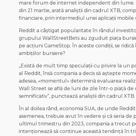
mare forum de internet independent din lume. Li
din 21 martie, arată analiștii din cadrul XTB, com
financiare, prin intermediul unei aplicații mobile 
Reddit a câștigat popularitate în rândul investitori
grupului WallStreetBets au zguduit piața bursieră
pe acțiuni GameStop. În aceste condiții, se ridic
ambițiilor bursiere?
„Există de mult timp speculații cu privire la un pot
al Reddit, însă compania a decis să aștepte momen
adesea, «momentul» determină evaluarea realiza
Wall Street se află de luni de zile într-o piață de
semnificativ”, punctează analiștii din cadrul XTB.
În al doilea rând, economia SUA, de unde Reddi
asemenea, trebuie avut în vedere și că seria de pie
ultimul trimestru din 2023, compania a trecut pe 
intenționează să continue această tendință în trim