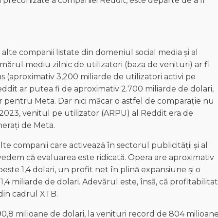
i preconizate a companiei Reddit, este departe de a fi
lte companii listate din domeniul social media și al
ărul mediu zilnic de utilizatori (baza de venituri) ar fi
ms (aproximativ 3,200 miliarde de utilizatori activi pe
it ar putea fi de aproximativ 2.700 miliarde de dolari,
ar pentru Meta. Dar nici măcar o astfel de comparație nu
2023, venitul pe utilizator (ARPU) al Reddit era de
nerați de Meta.
companii care activează în sectorul publicității și al
 vedem că evaluarea este ridicată. Opera are aproximativ
este 1,4 dolari, un profit net în plină expansiune și o
4 miliarde de dolari. Adevărul este, însă, că profitabilita
 din cadrul XTB.
90,8 milioane de dolari, la venituri record de 804 milioan