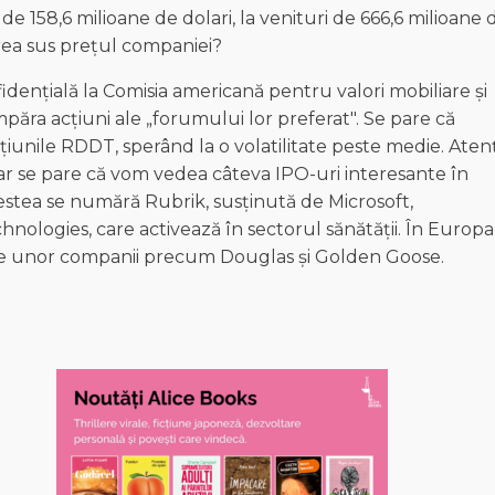
e 158,6 milioane de dolari, la venituri de 666,6 milioane 
 prea sus prețul companiei?
dențială la Comisia americană pentru valori mobiliare și
mpăra acțiuni ale „forumului lor preferat". Se pare că
cțiunile RDDT, sperând la o volatilitate peste medie. Aten
r se pare că vom vedea câteva IPO-uri interesante în
estea se numără Rubrik, susținută de Microsoft,
chnologies, care activează în sectorul sănătății. În Europa
e ale unor companii precum Douglas și Golden Goose.