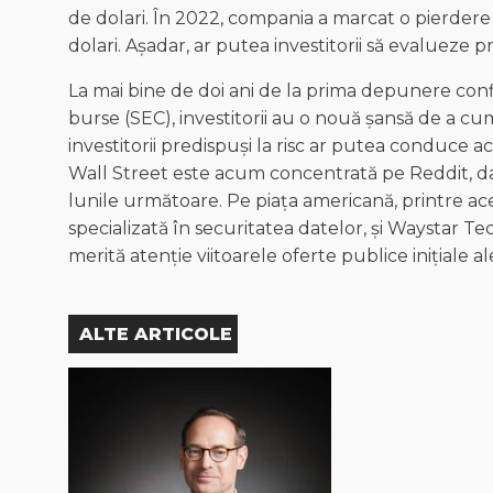
de dolari. În 2022, compania a marcat o pierdere d
dolari. Așadar, ar putea investitorii să evalueze
La mai bine de doi ani de la prima depunere confi
burse (SEC), investitorii au o nouă șansă de a cu
investitorii predispuși la risc ar putea conduce a
Wall Street este acum concentrată pe Reddit, da
lunile următoare. Pe piața americană, printre ac
specializată în securitatea datelor, și Waystar Te
merită atenție viitoarele oferte publice inițial
ALTE ARTICOLE