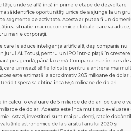
tății, unde se află încă în primele etape de dezvoltare.
urma să identifice oportunități unice de a ajunge la un gr
n alte segmente de activitate. Acesta ar putea fi un domen
țirea situației macroeconomice globale, care va aduce,
u marile corporații.
e care le aduce inteligența artificială, deși compania nu
n jurul AI. Totuși, pentru un IPO într-o piață în creștere
 apară pe agendă, până la urmă. Compania este în curs de 
ă, care urmează să fie folosite pentru a antrena mai mul
cces este estimată la aproximativ 203 milioane de dolari,
 Reddit speră să obțină încă 66,4 milioane de dolari,
 în calcul o evaluare de 5 miliarde de dolari, pe care o v
 miliarde de dolari. Aceasta este încă mult sub evaluarea
ei. Astăzi, investitorii sunt mai prudenți, ratele dobânzi
evaluările astronomice de la sfârșitul anului 2020 și