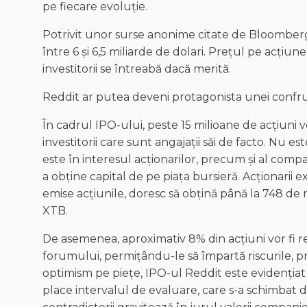
pe fiecare evoluție.
Potrivit unor surse anonime citate de Bloomberg,
între 6 și 6,5 miliarde de dolari. Prețul pe acțiune 
investitorii se întreabă dacă merită.
Reddit ar putea deveni protagonista unei confr
În cadrul IPO-ului, peste 15 milioane de acțiuni v
investitorii care sunt angajații săi de facto. Nu 
este în interesul acționarilor, precum și al compa
a obține capital de pe piața bursieră. Acționarii ex
emise acțiunile, doresc să obțină până la 748 de mil
XTB.
De asemenea, aproximativ 8% din acțiuni vor fi rez
forumului, permițându-le să împartă riscurile, pre
optimism pe piețe, IPO-ul Reddit este evidențiat d
place intervalul de evaluare, care s-a schimbat d