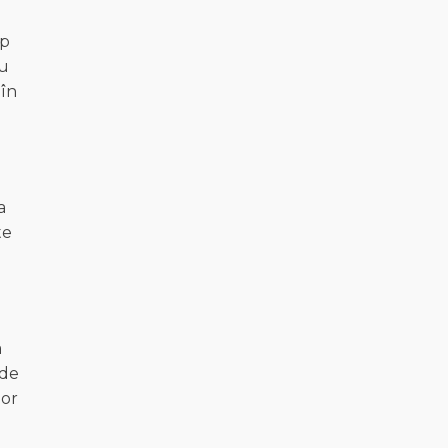
up
iu
 în
a
te
a
 de
lor