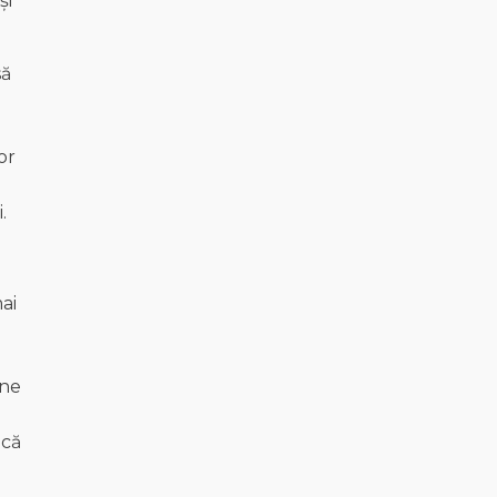
și
să
or
.
ai
ane
 că