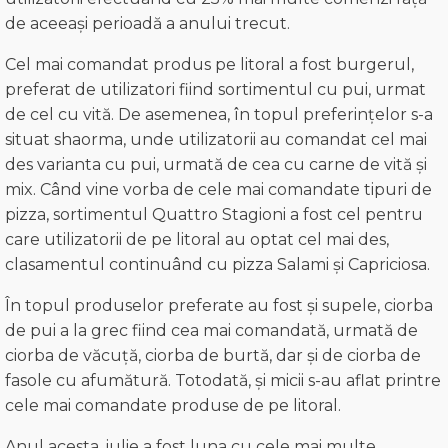
de aceeași perioadă a anului trecut.
Cel mai comandat produs pe litoral a fost burgerul,
preferat de utilizatori fiind sortimentul cu pui, urmat
de cel cu vită. De asemenea, în topul preferințelor s-a
situat shaorma, unde utilizatorii au comandat cel mai
des varianta cu pui, urmată de cea cu carne de vită și
mix. Când vine vorba de cele mai comandate tipuri de
pizza, sortimentul Quattro Stagioni a fost cel pentru
care utilizatorii de pe litoral au optat cel mai des,
clasamentul continuând cu pizza Salami și Capriciosa.
În topul produselor preferate au fost și supele, ciorba
de pui a la grec fiind cea mai comandată, urmată de
ciorba de văcuță, ciorba de burtă, dar și de ciorba de
fasole cu afumătură. Totodată, și micii s-au aflat printre
cele mai comandate produse de pe litoral.
Anul acesta, iulie a fost luna cu cele mai multe