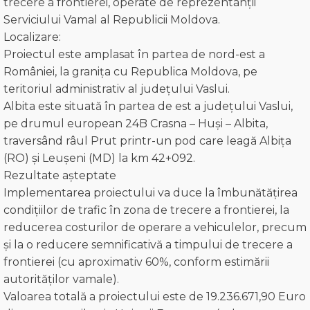
trecere a frontierei, operate de reprezentanții
Serviciului Vamal al Republicii Moldova.
Localizare:
Proiectul este amplasat în partea de nord-est a
României, la granița cu Republica Moldova, pe
teritoriul administrativ al județului Vaslui.
Albita este situată în partea de est a județului Vaslui,
pe drumul european 24B Crasna – Huși – Albita,
traversând râul Prut printr-un pod care leagă Albița
(RO) și Leușeni (MD) la km 42+092.
Rezultate așteptate
Implementarea proiectului va duce la îmbunătățirea
condițiilor de trafic în zona de trecere a frontierei, la
reducerea costurilor de operare a vehiculelor, precum
și la o reducere semnificativă a timpului de trecere a
frontierei (cu aproximativ 60%, conform estimării
autorităților vamale).
Valoarea totală a proiectului este de 19.236.671,90 Euro