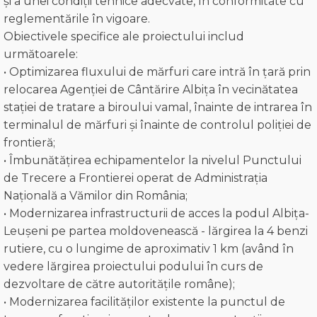
și a unei condiții tehnice adecvate, în conformitate cu
reglementările în vigoare.
Obiectivele specifice ale proiectului includ
următoarele:
• Optimizarea fluxului de mărfuri care intră în țară prin
relocarea Agenției de Cântărire Albița în vecinătatea
stației de tratare a biroului vamal, înainte de intrarea în
terminalul de mărfuri și înainte de controlul poliției de
frontieră;
• Îmbunătățirea echipamentelor la nivelul Punctului
de Trecere a Frontierei operat de Administrația
Națională a Vămilor din România;
• Modernizarea infrastructurii de acces la podul Albița-
Leușeni pe partea moldovenească - lărgirea la 4 benzi
rutiere, cu o lungime de aproximativ 1 km (având în
vedere lărgirea proiectului podului în curs de
dezvoltare de către autoritățile române);
• Modernizarea facilităților existente la punctul de