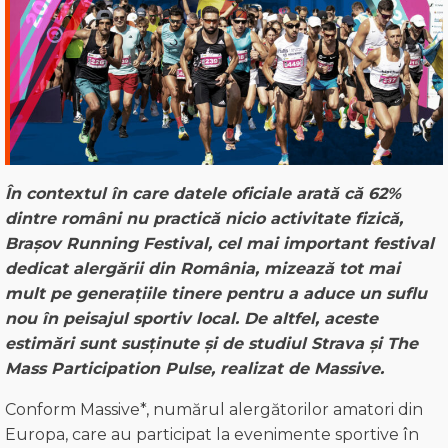
În contextul în care datele oficiale arată că 62%
dintre români nu practică nicio activitate fizică,
Bra
ș
ov Running Festival
,
cel mai important festi
val
dedicat alergării din România,
mizează tot mai
mult pe generațiile tinere pentru a aduce un suflu
nou în peisajul sportiv local. De altfel, aceste
estimări sunt sus
ț
inute
ș
i de
studi
ul
Strava și
The
Mass Participation Pulse, realizat de Massive
.
Conform Massive*, numărul alergătorilor amatori din
Europa, care au participat la evenimente sportive în