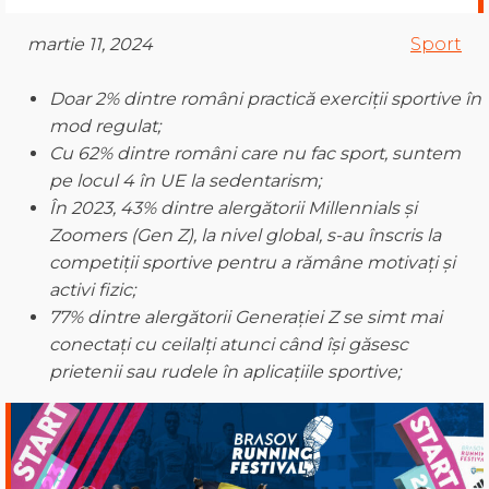
martie 11, 2024
Sport
Doar
2% dintre români practică exerciții sportive în
mod regulat
;
Cu 62% dintre români care nu fac sport, suntem
pe locul 4 în U
E
la sedentarism
;
În 2023,
43% dintre alergătorii Millennials și
Zoomers (Gen Z)
, la nivel global,
s-au înscris
la
competiții sportive pentru a rămâne motivați și
activi fizic;
77% dintre alergătorii Gen
erației
Z se simt mai
conectați cu ceilalți atunci când își găsesc
prietenii sau rudele
în
aplicațiile sportive
;