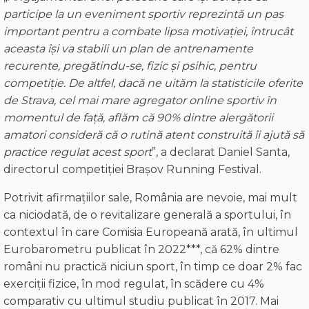
participe la
un eveniment sportiv reprezintă
un pas
important
pentru a combate lipsa motivației, întrucât
aceasta își va stabili un
plan de antrenamente
recurente
,
pregăti
ndu-se
, fizic și psihic, pentru
competiție.
De altfel,
dacă ne uităm
la statisticile oferite
de
Strava,
cel mai
mare
agregator
online
sportiv în
momentul de față, aflăm
că
90% dintre a
lergătorii
amatori
consideră că o rutină atent construită îi ajută să
practice regulat acest spor
t
”, a declarat Daniel Santa,
directorul competiției Brașov Running Festival.
Potrivit afirmațiilor sale, România are nevoie, mai mult
ca niciodată, de o revitalizare generală a sportului, în
contextul în care Comisia Europeană arată, în ultimul
Eurobarometru publicat în 2022***, că 62% dintre
români nu practică niciun sport, în timp ce doar 2% fac
exerciții fizice, în mod regulat, în scădere cu 4%
comparativ cu ultimul studiu publicat în 2017. Mai