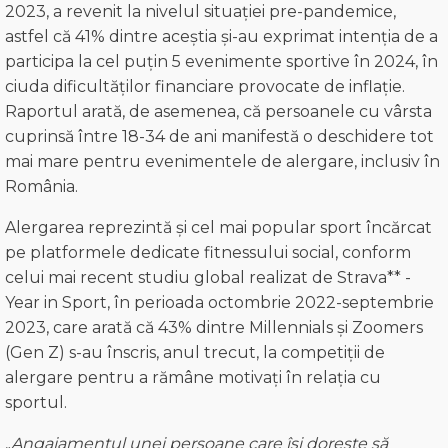
2023, a revenit la nivelul situației pre-pandemice,
astfel că 41% dintre aceștia și-au exprimat intenția de a
participa la cel puțin 5 evenimente sportive în 2024, în
ciuda dificultăților financiare provocate de inflație.
Raportul arată, de asemenea, că persoanele cu vârsta
cuprinsă între 18-34 de ani manifestă o deschidere tot
mai mare pentru evenimentele de alergare, inclusiv în
România.
Alergarea reprezintă și cel mai popular sport încărcat
pe platformele dedicate fitnessului social, conform
celui mai recent studiu global realizat de Strava** -
Year in Sport, în perioada octombrie 2022-septembrie
2023, care arată că 43% dintre Millennials și Zoomers
(Gen Z) s-au înscris, anul trecut, la competiții de
alergare pentru a rămâne motivați în relația cu
sportul.
„
A
ngajamentul unei persoane care
își dorește să