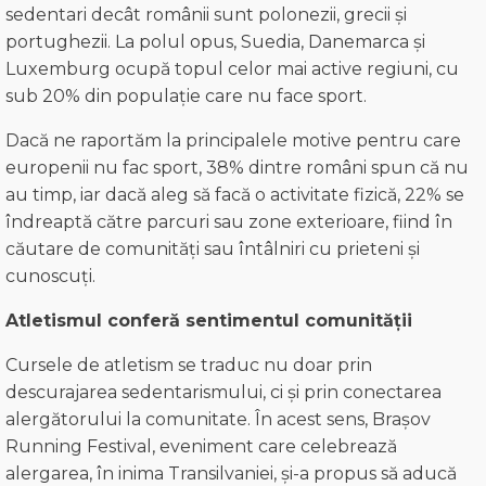
sedentari decât românii sunt polonezii, grecii și
portughezii. La polul opus, Suedia, Danemarca și
Luxemburg ocupă topul celor mai active regiuni, cu
sub 20% din populație care nu face sport.
Dacă ne raportăm la principalele motive pentru care
europenii nu fac sport, 38% dintre români spun că nu
au timp, iar dacă aleg să facă o activitate fizică, 22% se
îndreaptă către parcuri sau zone exterioare, fiind în
căutare de comunități sau întâlniri cu prieteni și
cunoscuți.
A
tletism
ul conferă sentimentul comunității
Cursele de atletism se traduc nu doar prin
descurajarea sedentarismului, ci și prin conectarea
alergătorului la comunitate. În acest sens, Brașov
Running Festival, eveniment care celebrează
alergarea, în inima Transilvaniei, și-a propus să aducă