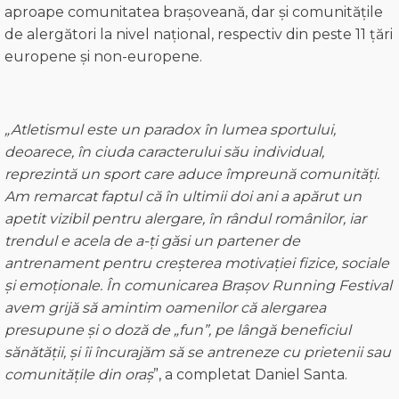
aproape comunitatea brașoveană, dar și comunitățile
de alergători la nivel național, respectiv din peste 11 țări
europene și non-europene.
„Atletismul este un paradox în lumea sportului,
deoarece, în ciuda caracterului său individual,
reprezintă un sport c
are aduce împreună comunități.
Am remarcat faptul că în ultimii doi ani a apărut un
apetit vizibil pentru alergare, în rândul românilor, iar
trendul e acela de a-ți găsi un partener de
antrenament pentru creșterea motivației fizice, sociale
și emoționale.
În comunicarea Brașov Running Festival
avem grijă să amintim oamenilor că alergarea
presupune și o doză de „fun”, pe lângă beneficiul
sănătății, și îi încurajăm să se antreneze cu prietenii sau
comunitățile din oraș
”, a completat Daniel Santa.