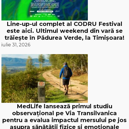
Line-up-ul complet al CODRU Festival
este aici. Ultimul weekend din vară se
trăiește în Pădurea Verde, la Timișoara!
iulie 31, 2026
MedLife lansează primul studiu
observațional pe Via Transilvanica
pentru a evalua impactul mersului pe jos
asupra sănătății fizice și emoționale