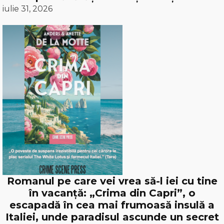
iulie 31, 2026
Romanul pe care vei vrea să-l iei cu tine
în vacanță: „Crima din Capri”, o
escapadă în cea mai frumoasă insulă a
Italiei, unde paradisul ascunde un secret