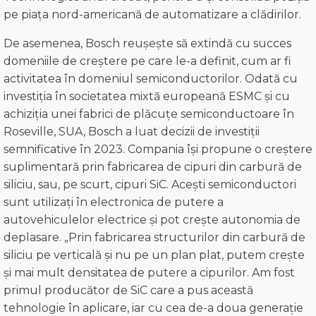
pe piața nord-americană de automatizare a clădirilor.
De asemenea, Bosch reușește să extindă cu succes
domeniile de creștere pe care le-a definit, cum ar fi
activitatea în domeniul semiconductorilor. Odată cu
investiția în societatea mixtă europeană ESMC și cu
achiziția unei fabrici de plăcuțe semiconductoare în
Roseville, SUA, Bosch a luat decizii de investiții
semnificative în 2023. Compania își propune o creștere
suplimentară prin fabricarea de cipuri din carbură de
siliciu, sau, pe scurt, cipuri SiC. Acești semiconductori
sunt utilizați în electronica de putere a
autovehiculelor electrice și pot crește autonomia de
deplasare. „Prin fabricarea structurilor din carbură de
siliciu pe verticală și nu pe un plan plat, putem crește
și mai mult densitatea de putere a cipurilor. Am fost
primul producător de SiC care a pus această
tehnologie în aplicare, iar cu cea de-a doua generație