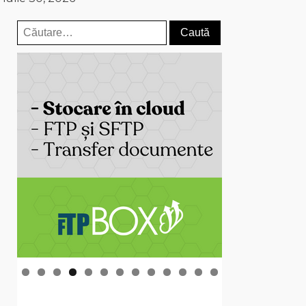
Caută
după: