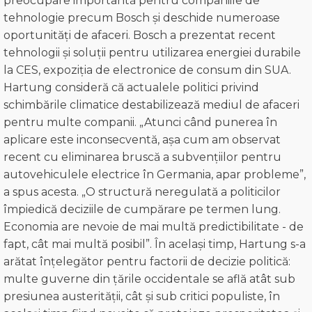
preocupare importantă pentru companiile de
tehnologie precum Bosch și deschide numeroase
oportunități de afaceri. Bosch a prezentat recent
tehnologii și soluții pentru utilizarea energiei durabile
la CES, expoziția de electronice de consum din SUA.
Hartung consideră că actualele politici privind
schimbările climatice destabilizează mediul de afaceri
pentru multe companii. „Atunci când punerea în
aplicare este inconsecventă, așa cum am observat
recent cu eliminarea bruscă a subvențiilor pentru
autovehiculele electrice în Germania, apar probleme”,
a spus acesta. „O structură neregulată a politicilor
împiedică deciziile de cumpărare pe termen lung.
Economia are nevoie de mai multă predictibilitate - de
fapt, cât mai multă posibil”. În același timp, Hartung s-a
arătat înțelegător pentru factorii de decizie politică:
multe guverne din țările occidentale se află atât sub
presiunea austerității, cât și sub critici populiste, în