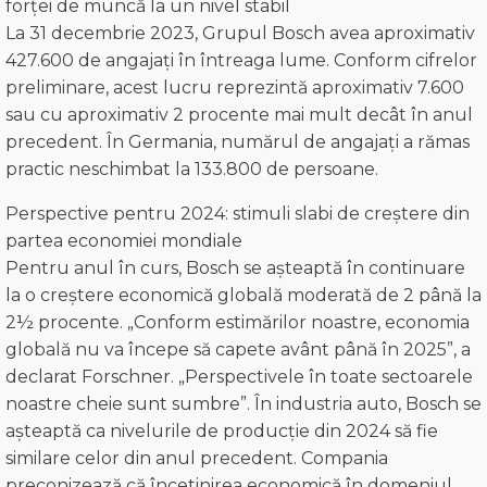
forței de muncă la un nivel stabil
La 31 decembrie 2023, Grupul Bosch avea aproximativ
427.600 de angajați în întreaga lume. Conform cifrelor
preliminare, acest lucru reprezintă aproximativ 7.600
sau cu aproximativ 2 procente mai mult decât în anul
precedent. În Germania, numărul de angajați a rămas
practic neschimbat la 133.800 de persoane.
Perspective pentru 2024: stimuli slabi de creștere din
partea economiei mondiale
Pentru anul în curs, Bosch se așteaptă în continuare
la o creștere economică globală moderată de 2 până la
2½ procente. „Conform estimărilor noastre, economia
globală nu va începe să capete avânt până în 2025”, a
declarat Forschner. „Perspectivele în toate sectoarele
noastre cheie sunt sumbre”. În industria auto, Bosch se
așteaptă ca nivelurile de producție din 2024 să fie
similare celor din anul precedent. Compania
preconizează că încetinirea economică în domeniul