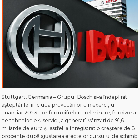
Stuttgart, Germania – Grupul Bosch și-a îndeplinit
așteptările, în ciuda provocărilor din exercițiul
financiar 2023: conform cifrelor preliminare, furnizorul
de tehnologie și servicii, a generat1 vânzări de 91,6
miliarde de euro și, astfel, a înregistrat o creștere de 8
procente după ajustarea efectelor cursului de schimb