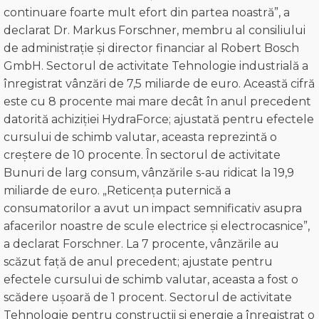
continuare foarte mult efort din partea noastră”, a
declarat Dr. Markus Forschner, membru al consiliului
de administrație și director financiar al Robert Bosch
GmbH. Sectorul de activitate Tehnologie industrială a
înregistrat vânzări de 7,5 miliarde de euro. Această cifră
este cu 8 procente mai mare decât în anul precedent
datorită achiziției HydraForce; ajustată pentru efectele
cursului de schimb valutar, aceasta reprezintă o
creștere de 10 procente. În sectorul de activitate
Bunuri de larg consum, vânzările s-au ridicat la 19,9
miliarde de euro. „Reticența puternică a
consumatorilor a avut un impact semnificativ asupra
afacerilor noastre de scule electrice și electrocasnice”,
a declarat Forschner. La 7 procente, vânzările au
scăzut față de anul precedent; ajustate pentru
efectele cursului de schimb valutar, aceasta a fost o
scădere ușoară de 1 procent. Sectorul de activitate
Tehnologie pentru construcții și energie a înregistrat o