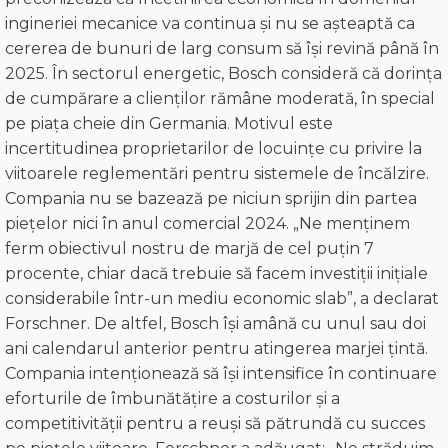
ingineriei mecanice va continua și nu se așteaptă ca
cererea de bunuri de larg consum să își revină până în
2025. În sectorul energetic, Bosch consideră că dorința
de cumpărare a clienților rămâne moderată, în special
pe piața cheie din Germania. Motivul este
incertitudinea proprietarilor de locuințe cu privire la
viitoarele reglementări pentru sistemele de încălzire.
Compania nu se bazează pe niciun sprijin din partea
piețelor nici în anul comercial 2024. „Ne menținem
ferm obiectivul nostru de marjă de cel puțin 7
procente, chiar dacă trebuie să facem investiții inițiale
considerabile într-un mediu economic slab”, a declarat
Forschner. De altfel, Bosch își amână cu unul sau doi
ani calendarul anterior pentru atingerea marjei țintă.
Compania intenționează să își intensifice în continuare
eforturile de îmbunătățire a costurilor și a
competitivității pentru a reuși să pătrundă cu succes