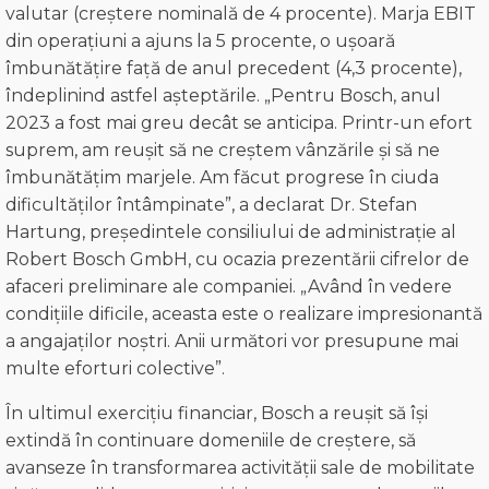
valutar (creștere nominală de 4 procente). Marja EBIT
din operațiuni a ajuns la 5 procente, o ușoară
îmbunătățire față de anul precedent (4,3 procente),
îndeplinind astfel așteptările. „Pentru Bosch, anul
2023 a fost mai greu decât se anticipa. Printr-un efort
suprem, am reușit să ne creștem vânzările și să ne
îmbunătățim marjele. Am făcut progrese în ciuda
dificultăților întâmpinate”, a declarat Dr. Stefan
Hartung, președintele consiliului de administrație al
Robert Bosch GmbH, cu ocazia prezentării cifrelor de
afaceri preliminare ale companiei. „Având în vedere
condițiile dificile, aceasta este o realizare impresionantă
a angajaților noștri. Anii următori vor presupune mai
multe eforturi colective”.
În ultimul exercițiu financiar, Bosch a reușit să își
extindă în continuare domeniile de creștere, să
avanseze în transformarea activității sale de mobilitate