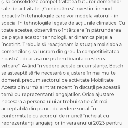
și să consolideze competitivitatea tuturor domeniilor
sale de activitate. „Continuăm să investim în mod
proactiv în tehnologiile care vor modela viitorul - în
special în tehnologiile legate de acțiunile climatice. Cu
toate acestea, observăm o întârziere în pătrunderea
pe piață a acestor tehnologii, iar dinamica pieței a
încetinit. Trebuie să reacționăm la situația mai slabă a
comenzilor și să lucrăm din greu la competitivitatea
noastră - doar așa ne putem finanța creșterea
viitoare”. Având în vedere aceste circumstanțe, Bosch
se așteaptă să fie necesară o ajustare în mai multe
domenii, precum sectorul de activitate Mobilitate.
Acesta din urmă a intrat recent în discuții pe această
temă cu reprezentanții angajaților. Orice ajustare
necesară a personalului ar trebui să fie cât mai
acceptabilă din punct de vedere social. În
conformitate cu acordul de muncă încheiat cu
reprezentanții angajaților în vara anului 2023 pentru