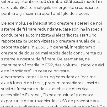
viitorului, intenționează să îmbunătățească modul în
care valorifică tehnologiile emergente și consacrate
pentru a-și maximiza oportunitățile de afaceri.
De exemplu, s-a înregistrat o creștere a cererii de noi
sisteme de frânare redundante, care sprijină în special
conducerea automatizată și electrificată. Hartung
raportează că Bosch vizează o creștere anuală de 10
procente până în 2030. „În general, înregistrăm o
creștere de două ori mai rapidă decât concurența cu
sistemele noastre de frânare. De asemenea, ne
menținem vânzările în ESP, deși volumul pieței de aici
este în scădere”. În ceea ce privește
electromobilitatea, Hartung consideră că încă mai
există lucruri de făcut, precum remedierea lipsei de
stații de încărcare și de autovehicule electrice
accesibile în Europa. „China a reușit să își crească
exporturile de autovehicule cu 60 de procente anul
trecut, o realizare care ar trebui să ne dea de gândit", a