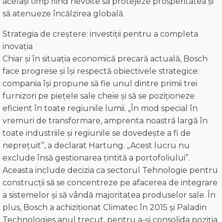
același timp fiind nevoite să protejeze prosperitatea și
să atenueze încălzirea globală.
Strategia de creștere: investiții pentru a completa
inovația
Chiar și în situația economică precară actuală, Bosch
face progrese și își respectă obiectivele strategice:
compania își propune să fie unul dintre primii trei
furnizori pe piețele sale cheie și să se poziționeze
eficient în toate regiunile lumii. „În mod special în
vremuri de transformare, amprenta noastră largă în
toate industriile și regiunile se dovedește a fi de
neprețuit”, a declarat Hartung. „Acest lucru nu
exclude însă gestionarea țintită a portofoliului”.
Aceasta include decizia ca sectorul Tehnologie pentru
construcții să se concentreze pe afacerea de integrare
a sistemelor și să vândă majoritatea produselor sale. În
plus, Bosch a achiziționat Climatec în 2015 și Paladin
Technologies anul trecut, pentru a-și consolida poziția